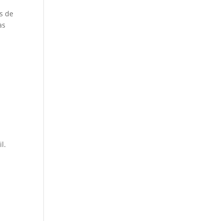
es de
as
l.