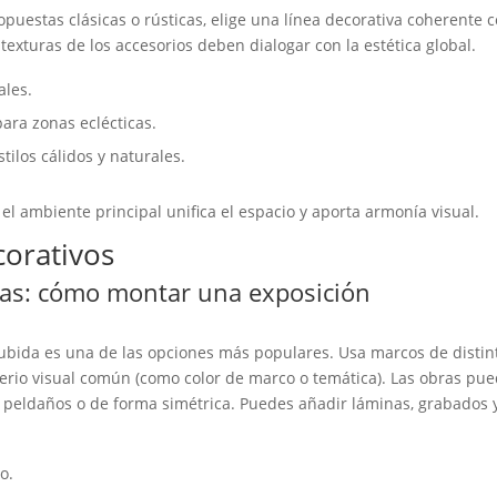
uestas clásicas o rústicas, elige una línea decorativa coherente 
 texturas de los accesorios deben dialogar con la estética global.
ales.
ara zonas eclécticas.
tilos cálidos y naturales.
 ambiente principal unifica el espacio y aporta armonía visual.
corativos
fías: cómo montar una exposición
 subida es una de las opciones más populares. Usa marcos de distin
terio visual común (como color de marco o temática). Las obras pu
os peldaños o de forma simétrica. Puedes añadir láminas, grabados 
o.