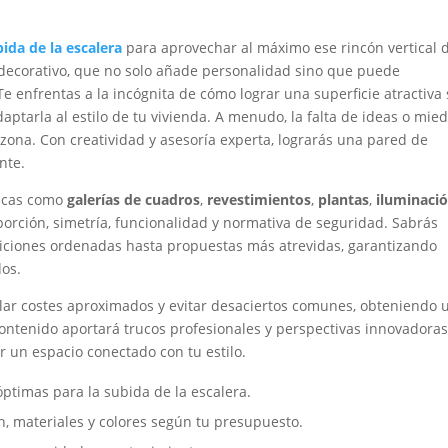
ida de la escalera
para aprovechar al máximo ese rincón vertical 
l decorativo, que no solo añade personalidad sino que puede
e enfrentas a la incógnita de cómo lograr una superficie atractiva 
aptarla al estilo de tu vivienda. A menudo, la falta de ideas o mie
zona. Con creatividad y asesoría experta, lograrás una pared de
nte.
ticas como
galerías de cuadros
,
revestimientos
,
plantas
,
iluminaci
roporción, simetría, funcionalidad y normativa de seguridad. Sabrás
iciones ordenadas hasta propuestas más atrevidas, garantizando
dos.
lar costes aproximados y evitar desaciertos comunes, obteniendo 
contenido aportará trucos profesionales y perspectivas innovadora
r un espacio conectado con tu estilo.
óptimas para la subida de la escalera.
ón, materiales y colores según tu presupuesto.