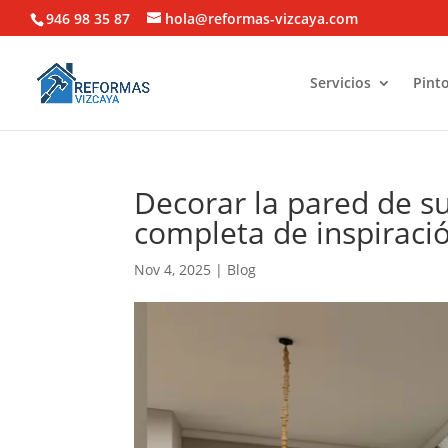
946 98 35 87
hola@reformas-vizcaya.com
Servicios
Pinto
Decorar la pared de su
completa de inspiració
Nov 4, 2025
|
Blog