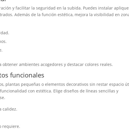
ración y facilitar la seguridad en la subida. Puedes instalar apliqu
rados. Además de la función estética, mejora la visibilidad en zon
idad.
nos.
e.
ra obtener ambientes acogedores y destacar colores reales.
tos funcionales
s, plantas pequeñas o elementos decorativos sin restar espacio úti
ncionalidad con estética. Elige diseños de líneas sencillas y
se.
 calidez.
lo requiere.