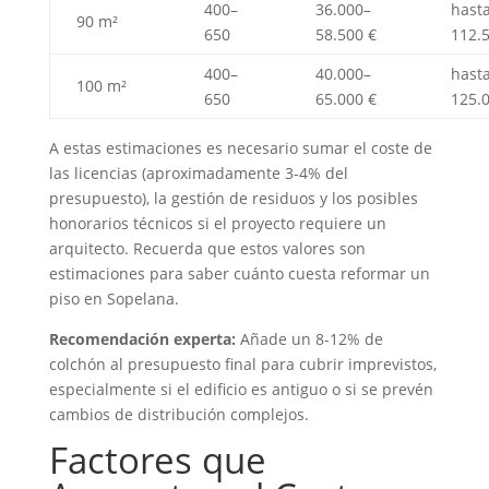
400–
36.000–
hast
90 m²
650
58.500 €
112.
400–
40.000–
hast
100 m²
650
65.000 €
125.
A estas estimaciones es necesario sumar el coste de
las licencias (aproximadamente 3-4% del
presupuesto), la gestión de residuos y los posibles
honorarios técnicos si el proyecto requiere un
arquitecto. Recuerda que estos valores son
estimaciones para saber cuánto cuesta reformar un
piso en Sopelana.
Recomendación experta:
Añade un 8-12% de
colchón al presupuesto final para cubrir imprevistos,
especialmente si el edificio es antiguo o si se prevén
cambios de distribución complejos.
Factores que