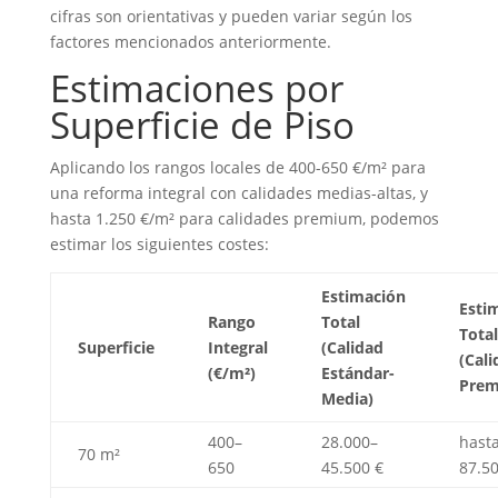
cifras son orientativas y pueden variar según los
factores mencionados anteriormente.
Estimaciones por
Superficie de Piso
Aplicando los rangos locales de 400-650 €/m² para
una reforma integral con calidades medias-altas, y
hasta 1.250 €/m² para calidades premium, podemos
estimar los siguientes costes:
Estimación
Esti
Rango
Total
Total
Superficie
Integral
(Calidad
(Cali
(€/m²)
Estándar-
Prem
Media)
400–
28.000–
hast
70 m²
650
45.500 €
87.50