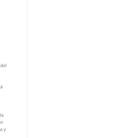
 del
tá
la
er
a y