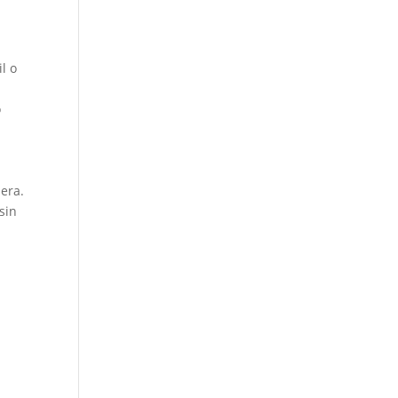
l o
o
lera.
sin