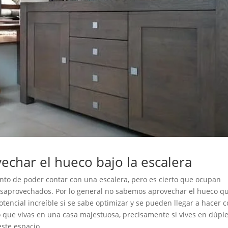
vechar el hueco bajo la escalera
anto de poder contar con una escalera, pero es cierto que ocupan
saprovechados. Por lo general no sabemos aprovechar el hueco q
otencial increíble si se sabe optimizar y se pueden llegar a hacer 
o que vivas en una casa majestuosa, precisamente si vives en dúpl
ste espacio.