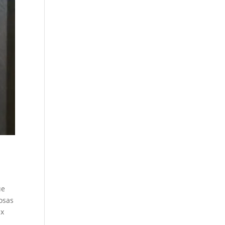
ue
cosas
ex