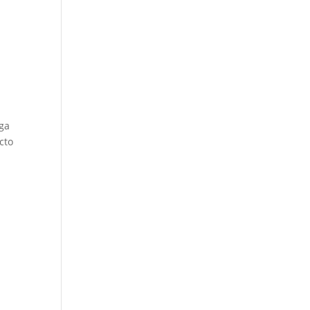
ega
cto